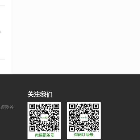
桥
，
关注我们
园瞪羚谷