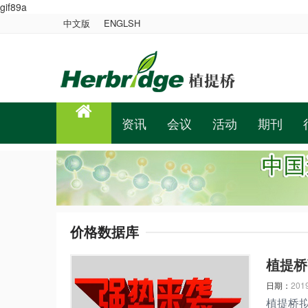
gif89a
中文版
ENGLSH
资讯
会议
活动
期刊
价格数据库
植提桥
日期：
201
植提桥拟