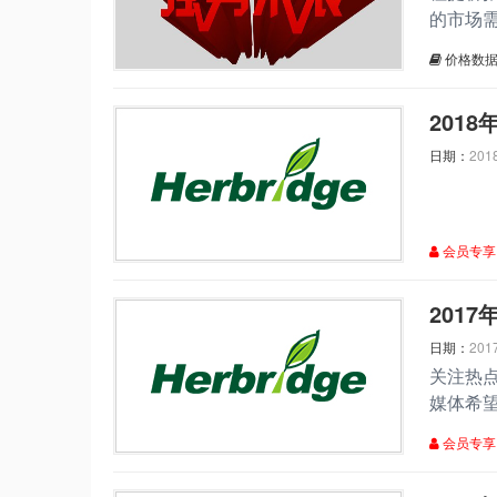
的市场
建可信
价格数
201
日期：
201
会员专享
​20
日期：
201
关注热
媒体希
会员专享