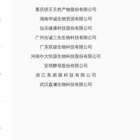
发酵是门艺术，不仅仅是乳制品
重庆骄王天然产物股份有限公司
湖南华诚生物资源有限公司
桥
功能食品寻找“独角兽”之旅|2018功能原料创新
与中国大健康产业可持续发展论坛日程
，
仙乐健康科技股份有限公司
广州合诚三先生物科技有限公司
2018功能原料创新与中国大健康产业可持续发
展论坛最终日程
广东双骏生物科技有限公司
河南中大恒源生物科技股份有限公司
脂质营养，健康产业“和谐号”的新动力
安琪酵母股份有限公司
岩藻多糖之【应用篇】：西方内服，东方外用
桥
浙 江 美 易 膜 科 技 有 限 公 司
，
武汉森澜生物科技有限公司
[穿越]在没有番茄红素的历史里，古代牛人都遭
受了什么？
盘点┃2017年你最关心的产品是什么？
2017年营养健康产业大事记┃关注你的健康，关
注你的未来
桥
，
搭上精准营养的快车，保健食品将驶入个性化时