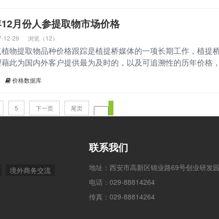
17年12月份人参提取物市场价格
7-12-29
浏览（12）
点植物提取物品种价格跟踪是植提桥媒体的一项长期工作，植提
望藉此为国内外客户提供最为及时的，以及可追溯性的历年价格
价格数据库
5
下一页
尾页
联系我们
地址：西安市高新区锦业路69号创业研发
境外商务交流
电话：029-88814264
传真：029-88814264