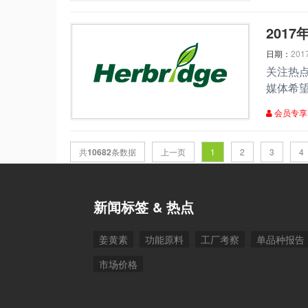
​20
日期：
201
关注热
媒体希
会员专享
共
10682
条数据
上一页
1
2
3
4
新闻标签 & 热点
姜黄素
功能原料
工厂考察
单品种报告
市场价格